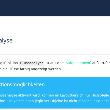
alyse
ngsfunktion
ist aus dem
Aufgabenmenü
aufzurufen
Flussanalyse
h die Flüsse farbig angezeigt werden.
ktionsmöglichkeiten
ussanalyse aktiviert wird, können im Layoutbereich nur Flusspfeil
ind. Ein Verschieben jeglicher Objekte ist nicht möglich, es gibt k