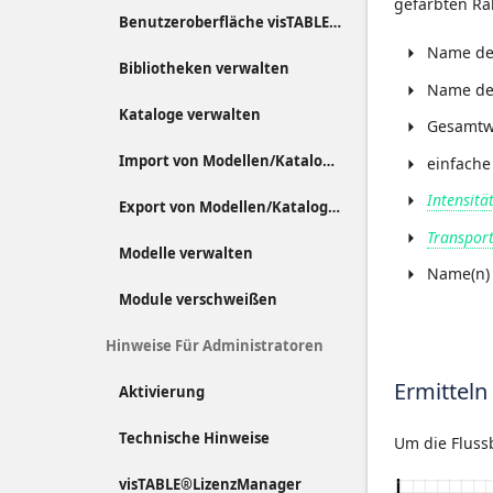
gefärbten R
Benutzeroberfläche visTABLE®ObjektManager
Name d
Bibliotheken verwalten
Name d
Kataloge verwalten
Gesamtw
Import von Modellen/Katalogen
einfache
Intensitä
Export von Modellen/Katalogen
Transport
Modelle verwalten
Name(n)
Module verschweißen
Hinweise Für Administratoren
Ermitteln
Aktivierung
Technische Hinweise
Um die Fluss
visTABLE®LizenzManager