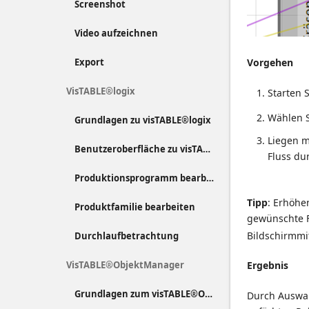
Screenshot
Video aufzeichnen
Export
Vorgehen
VisTABLE®logix
Starten 
Wählen S
Grundlagen zu visTABLE®logix
Liegen m
Benutzeroberfläche zu visTABLE®logix
Fluss du
Produktionsprogramm bearbeiten
Tipp
: Erhöhe
Produktfamilie bearbeiten
gewünschte F
Bildschirmmi
Durchlaufbetrachtung
VisTABLE®ObjektManager
Ergebnis
Grundlagen zum visTABLE®ObjektManager
Durch Auswah