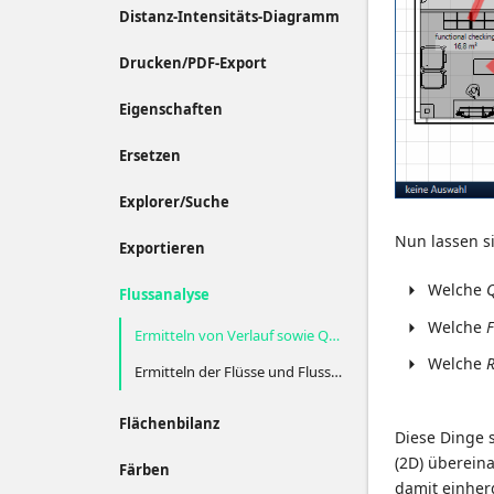
Distanz-Intensitäts-Diagramm
Drucken/PDF-Export
Eigenschaften
Ersetzen
Explorer/Suche
Nun lassen s
Exportieren
Welche
Q
Flussanalyse
Welche
F
Ermitteln von Verlauf sowie Quelle und Senke eines Flusses
Welche
R
Ermitteln der Flüsse und Flussbeziehungen einer Ressource
Flächenbilanz
Diese Dinge 
(2D) überein
Färben
damit einherg