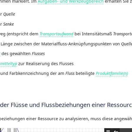
ahmen markiert. Im
Aufgaben- und Werkzeugbereich
erhalten Sie 
er
Quelle
er
Senke
eg (entspricht dem
Transportaufwand
bei Intensitätsmaß
Transport
 Länge zwischen der Materialfluss-Anknüpfungspunkten von
Quell
t
des gewählten
Flusses
mitteltyp
zur Realiserung des Flusses
 und Farbkennzeichnung der am
Fluss
beteiligte
Produktfamilie(n)
 der Flüsse und Flussbeziehungen einer Ressour
beziehungen einer Ressource zu analysieren, muss diese angewäh