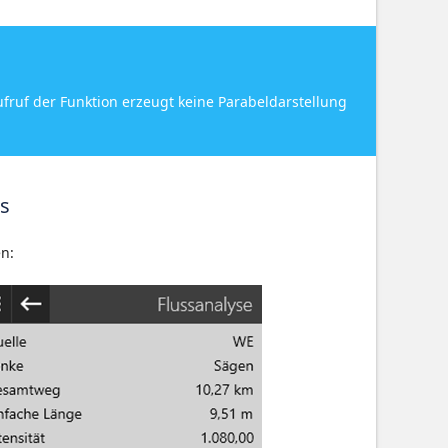
ufruf der Funktion erzeugt keine Parabeldarstellung
es
en: