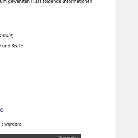
zum gewählten Fluss folgende Informationen:
anzahl
)
e
und
Senke
ce
lt werden: