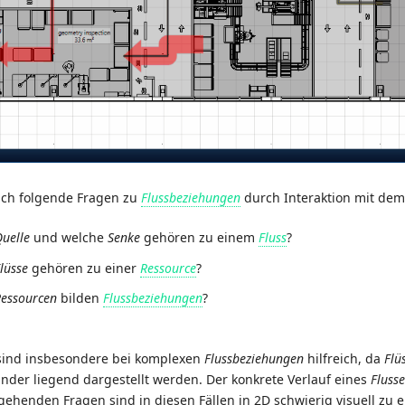
ich folgende Fragen zu
Flussbeziehungen
durch Interaktion mit dem
uelle
und welche
Senke
gehören zu einem
Fluss
?
lüsse
gehören zu einer
Ressource
?
essourcen
bilden
Flussbeziehungen
?
sind insbesondere bei komplexen
Flussbeziehungen
hilfreich, da
Flü
ander liegend dargestellt werden. Der konkrete Verlauf eines
Flusse
ehenden Fragen sind in diesen Fällen in 2D schwierig visuell zu e