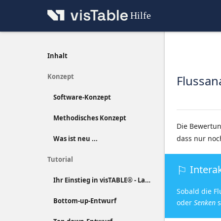
Hilfe
Inhalt
Konzept
Flussan
Software-Konzept
Methodisches Konzept
Die Bewertu
dass nur noc
Was ist neu ...
Tutorial
Intera
Ihr Einstieg in visTABLE® - Layout-Entwurf kompakt erläutert
Sobald die Fl
Bottom-up-Entwurf
oder
Senken
s