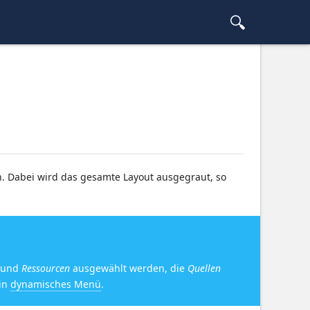
. Dabei wird das gesamte Layout ausgegraut, so
e und
Ressourcen
ausgewählt werden, die
Quellen
ein
dynamisches Menü
.