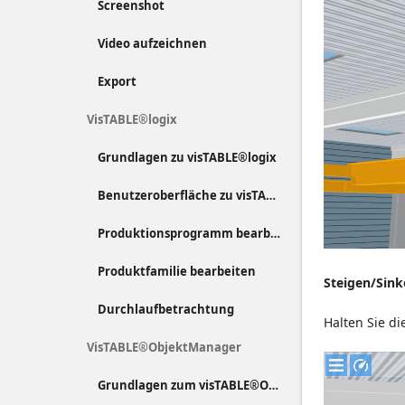
Screenshot
Video aufzeichnen
Export
VisTABLE®logix
Grundlagen zu visTABLE®logix
Benutzeroberfläche zu visTABLE®logix
Produktionsprogramm bearbeiten
Produktfamilie bearbeiten
Steigen/Sink
Durchlaufbetrachtung
Halten Sie d
VisTABLE®ObjektManager
Grundlagen zum visTABLE®ObjektManager