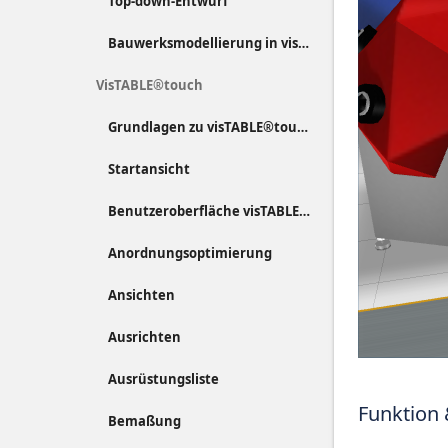
Top-down-Entwurf
Bauwerksmodellierung in visTABLE®
VisTABLE®touch
Grundlagen zu visTABLE®touch
Startansicht
Benutzeroberfläche visTABLE®touch
Anordnungsoptimierung
Ansichten
Ausrichten
Ausrüstungsliste
Funktion
Bemaßung