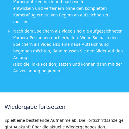
Kamerafahrten nach und nach weiter
entwickeln und verfeinern ohne den kompletten
Kameraflug erneut von Beginn an aufzeichnen zu
müssen.
Nach dem Speichern als Video sind die aufgezeichneten
Kamera-Positionen noch erhalten. Wenn Sie nach den
Speichern als Video also eine neue Aufzeichnung
beginnen möchten, dann müssen Sie den Slider auf den
Anfang
(also die linke Position) setzen und können dann mit der
Aufzeichnung beginnen.
Wiedergabe fortsetzen
Spielt eine bestehende Aufnahme ab. Die Fortschrittsanzeige
gibt Auskunft über die aktuelle Wiedergabeposition.