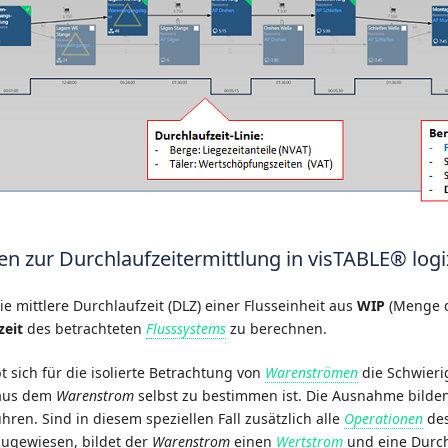
n zur Durchlaufzeitermittlung in visTABLE® logi
die mittlere Durchlaufzeit (DLZ) einer Flusseinheit aus
WIP
(Menge d
zeit
des betrachteten
Flusssystems
zu berechnen.
t sich für die isolierte Betrachtung von
Warenströmen
die Schwierig
t aus dem
Warenstrom
selbst zu bestimmen ist. Die Ausnahme bilde
hren. Sind in diesem speziellen Fall zusätzlich alle
Operationen
de
ugewiesen, bildet der
Warenstrom
einen
Wertstrom
und eine Durch