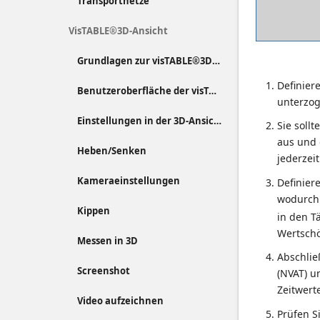
Transportnetze
VisTABLE®3D-Ansicht
Grundlagen zur visTABLE®3D-Ansicht
Definier
Benutzeroberfläche der visTABLE®3D-Ansicht
unterzog
Einstellungen in der 3D-Ansicht
Sie soll
aus und 
Heben/Senken
jederzei
Kameraeinstellungen
Definier
wodurch
Kippen
in den T
Wertschö
Messen in 3D
Abschlie
Screenshot
(NVAT) u
Zeitwert
Video aufzeichnen
Prüfen S