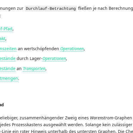
chnungen zur
fließen je nach Berechnung
Durchlauf-Betrachtung
:
f-Pfad
,
akt
,
nszeiten
an wertschöpfenden
Operationen
,
estände
durch Lager-
Operationen
,
estände
an
Transporten
,
rtmengen
.
ad
beliebiger, zusammenhängender Zweig eines
Warenstrom
-Graphen 
jedes Prozesskastens ausgewählt werden. Solange kein zulässiger 
t-Linie ein roter Hinweis unterhalb des untersten Graphen. Die C