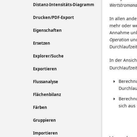
Distanz-Intensitäts-Diagramm
Wertstromana
Drucken/PDF-Export
In allen ande
mehr oder we
Eigenschaften
Annahme unbe
Operation
und
Ersetzen
Durchlaufzeit
Explorer/Suche
In der Ansic
Durchlaufzei
Exportieren
Berechn
Flussanalyse
Durchlau
Flächenbilanz
Berechn
sich aus
Färben
Gruppieren
Importieren