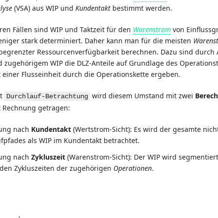
lyse
(VSA) aus WIP und
Kundentakt
bestimmt werden.
ren Fällen sind WIP und Taktzeit für den
Warenstrom
von Einflussg
niger stark determiniert. Daher kann man für die meisten
Warens
grenzter Ressourcenverfügbarkeit berechnen. Dazu sind durch 
 zugehörigem WIP die DLZ-Anteile auf Grundlage des Operationst
 einer Flusseinheit durch die Operationskette ergeben.
ht
wird diesem Umstand mit zwei
Berec
Durchlauf-Betrachtung
t Rechnung getragen:
ung nach
Kundentakt
(Wertstrom-Sicht): Es wird der gesamte nich
fpfades als WIP im Kundentakt betrachtet.
ung nach
Zykluszeit
(Warenstrom-Sicht): Der WIP wird segmentier
 den Zykluszeiten der zugehörigen
Operationen
.