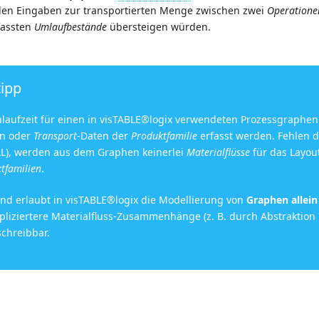
den Eingaben zur transportierten Menge zwischen zwei
Operatione
rfassten
Umlaufbestände
übersteigen würden.
tipp
laufzeit für einen in visTABLE®logix verwendeten Prozessgraphen
n oder
Transport
-Daten der
Produktfamilie
erfasst werden. Fehlen d
), werden aus dem Graphen keinerlei
Materialflüsse
für das Layou
tfamilien
.
nd erlaubt in visTABLE®logix die Modellierung von
Graphen allein
liziertere Materialfluss-Zusammenhänge (z. B. durch Abstraktion
schreibbar.