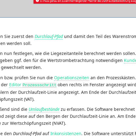
en Sie zuerst den
Durchlauf-Pfad
und damit den Teil des Warenstro
en werden soll.
ten nun festlegen, wie die Liegezeitanteile berechnet werden solle
geben ggf. den für die Wertstrombetrachtung notwendigen
Kunde
t gewechselt werden.
en bzw. prüfen Sie nun die
Operationszeiten
an den Prozesskästen.
 der
Editor
oben rechts im Fenster angezeigt wird
Prozessschritt
älern der Durchlaufzeit-Linie angezeigt. Am Ende der Durchlaufzeit-
pfungszeit (VAT).
ßend sind die
Umlaufbestände
zu erfassen. Die Software berechnet 
nd zeigt diese auf den Bergen der Durchlaufzeit-Linie an. Am Ende 
e zur Wertschöpfungszeit (NVAT).
ie den
Durchlauf-Pfad
auf
Inkonsistenzen
. Die Software unterstützt 