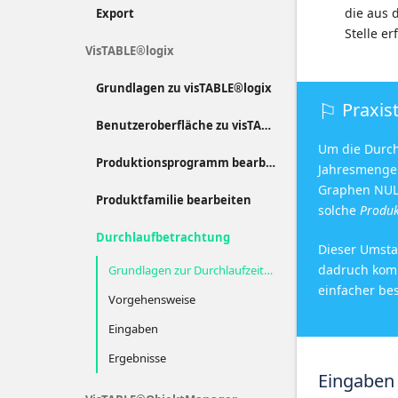
die aus 
Export
Stelle e
VisTABLE®logix
Grundlagen zu visTABLE®logix
Praxis
Benutzeroberfläche zu visTABLE®logix
Um die Durch
Produktionsprogramm bearbeiten
Jahresmenge
Graphen NULL
Produktfamilie bearbeiten
solche
Produk
Durchlaufbetrachtung
Dieser Umsta
dadruch komp
Grundlagen zur Durchlaufzeitermittlung in visTABLE® logix
einfacher be
Vorgehensweise
Eingaben
Ergebnisse
Eingaben