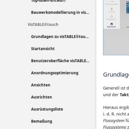
Top-down-Entwurf
Bauwerksmodellierung in visTABLE®
VisTABLE®touch
Grundlagen zu visTABLE®touch
Startansicht
Benutzeroberfläche visTABLE®touch
Anordnungsoptimierung
Grundlage
Ansichten
Generell ist 
und der
Takt
Ausrichten
Hieraus ergib
Ausrüstungsliste
i. d. R. nich
Flusssystem
fü
Bemaßung
Flusssystems
z