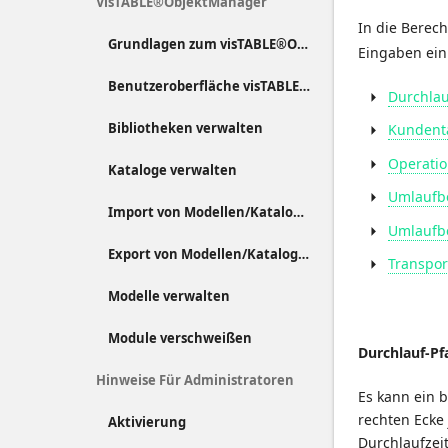
VisTABLE®ObjektManager
In die Bere
Grundlagen zum visTABLE®ObjektManager
Eingaben ein
Benutzeroberfläche visTABLE®ObjektManager
Durchlau
Bibliotheken verwalten
Kundent
Operatio
Kataloge verwalten
Umlaufb
Import von Modellen/Katalogen
Umlaufb
Export von Modellen/Katalogen
Transpo
Modelle verwalten
Module verschweißen
Durchlauf-Pf
Hinweise Für Administratoren
Es kann ein 
rechten Ecke 
Aktivierung
Durchlaufzei