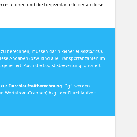
n
resultieren und die Liegezeitanteile der an dieser
 zu berechnen, müssen darin keinerlei
Ressourcen
,
iese Angaben (bzw. sind alle Transportanzahlen im
t generiert. Auch die
Logistikbewertung
ignoriert
 zur Durchlaufzeitberechnung
. Ggf. werden
 in
Wertstrom-Graphen
) bzgl. der Durchlaufzeit