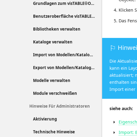
Grundlagen zum visTABLE®ObjektManager
Klicken 
Benutzeroberfläche visTABLE®ObjektManager
Das Fen
Bibliotheken verwalten
Kataloge verwalten
Hinwe
Import von Modellen/Katalogen
Die Aktualis
Export von Modellen/Katalogen
kann ein Lay
aktualisiert;
Modelle verwalten
enthalten si
Import einer
Module verschweißen
Hinweise Für Administratoren
siehe auch:
Aktivierung
Eigensch
Technische Hinweise
Import: 