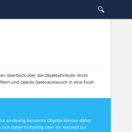
nen Überblick über die Objektattribute. Nicht
iltert und zwecks Datenaustausch in eine Excel-
 Nur eindeutig benannte Objekte können daher
n sich daher frühzeitig über ein Konzept zur