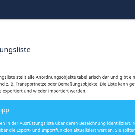
ungsliste
gsliste stellt alle Anordnungsobjekte tabellarisch dar und gibt ei
nd z. B. Transportnetze oder Bemaßungsobjekte. Die Liste kann gef
 exportiert und wieder importiert werden.
tipp
en in der Ausrüstungsliste über deren Bezeichnung identifiziert.
ber die Export- und Importfunktion aktualisiert werden. Sie sollte