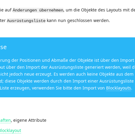
Sie auf
, um die Objekte des Layouts mit de
Änderungen übernehmen
ster
kann nun geschlossen werden.
Ausrüstungsliste
ise
ierung der Positionen und Abmaße der Objekte ist über den Import
out über den Import der Ausrüstungsliste generiert werden, weil d
 nicht jedoch neue erzeugt. Es werden auch keine Objekte aus dem L
nd; diese Objekte werden durch den Import einer Ausrüstungsliste
 Liste erzeugen, verwenden Sie bitte den Import von
Blocklayouts
.
aften
, eigene Attribute
Blocklayout