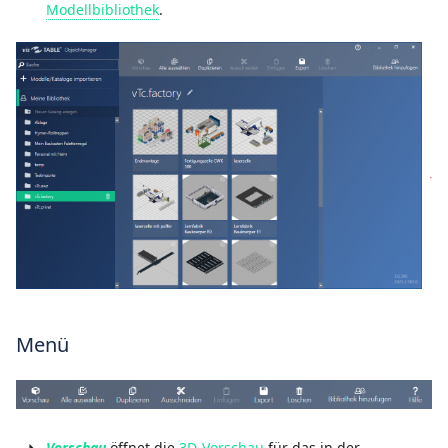
Modellbibliothek
.
Menü
Vorschau
öffnet die
3D-Vorschau
für das in der