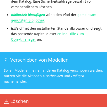
dem Katalog. Eine Sicherheitsabfrage bewahrt vor
versehentlichem Löschen.
Bibliothek hinzufügen
wählt den Pfad der
gemeinsam
genutzten Bibliothek
.
Hilfe
öffnet den installierten Standardbrowser und zeigt
das passende Kapitel dieser
online-Hilfe zum
Objektmanager
an.
Verschieben von Modellen
Sollen Modelle in einen anderen Katalog
verschoben
werden,
nutzen Sie die Aktionen
Ausschneiden
und
Einfügen
nacheinander.
Löschen