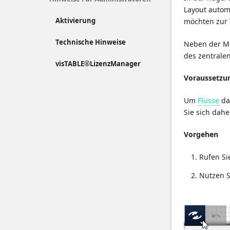
Layout automa
Aktivierung
möchten zur 
Technische Hinweise
Neben der Mö
des zentrale
visTABLE®LizenzManager
Voraussetzu
Um
Flüsse
da
Sie sich dah
Vorgehen
Rufen Si
Nutzen S