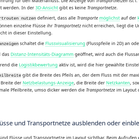
hrung für den Materialfluss. Die Anzeige von
Transportnetzen
ist i
t werden. In der
3D-Ansicht
gibt es keine
Transportnetze
.
definiert, dass alle
Transporte
möglichst
auf der
rtrouten nutzen
Können einzelne Flüsse ihr
Transportnetz
nicht erreichen, liegt die 
icht in dieser Einstellung.
schaltet die
Flussvisualisierung
(Flusspfeile in 2D) an ode
anzeigen
d das
Distanz-Intensitäts-Diagramm
geöffnet, wird auch die Flussa
rend die
Logistikbewertung
aktiv ist, wird die hier gewählte Einste
gibt die Breite des Pfeils an, der dem Fluss mit der max
eilbreite
 Breite der
Netzbelastungs-Anzeige
, die Breite der
Netzkanten
, so
male Pfeilbreite, umso dicker werden die
Transportnetze
im Layout d
lüsse und Transportnetze ausblenden oder einbl
 sind Flüsse und Transportnetze im Layout sichtbar. Beim Aufrufe