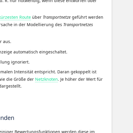
. d. R. nur notwendig, wenn diese entworfen oder
kürzesten Route
über
Transportnetze
geführt werden
Ursache in der Modellierung des
Transportnetzes
r aus.
nzeige automatisch eingeschaltet.
llung ignoriert.
imalen Intensität entspricht. Daran gekoppelt ist
wie die Größe der
Netzknoten
. Je höher der Wert für
argestellt.
enden
n einiger Bewertungsfunktionen werden diese im