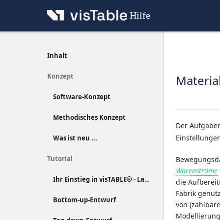
Hilfe
Inhalt
Konzept
Material
Software-Konzept
Methodisches Konzept
Der Aufgabe
Einstellunge
Was ist neu ...
Tutorial
Bewegungsdat
Warenströme
Ihr Einstieg in visTABLE® - Layout-Entwurf kompakt erläutert
die Aufberei
Fabrik genutz
Bottom-up-Entwurf
von (zählbar
Modellierung