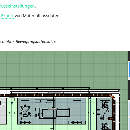
flusseinstellungen
,
&
Export
von Materialflussdaten.
ich ohne Bewegungsdatensätze