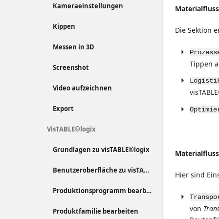
Kameraeinstellungen
Materialflus
Kippen
Die Sektion 
Messen in 3D
Prozess
Tippen a
Screenshot
Logisti
Video aufzeichnen
visTABLE
Export
Optimie
VisTABLE®logix
Grundlagen zu visTABLE®logix
Materialflus
Benutzeroberfläche zu visTABLE®logix
Hier sind Ei
Produktionsprogramm bearbeiten
Transpo
von
Tran
Produktfamilie bearbeiten