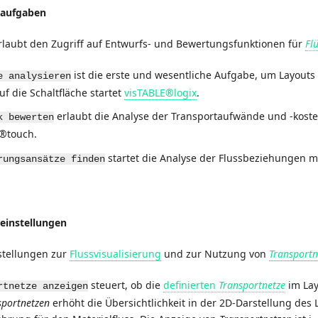
saufgaben
erlaubt den Zugriff auf Entwurfs- und Bewertungsfunktionen für
Fl
ist die erste und wesentliche Aufgabe, um Layouts M
e analysieren
uf die Schaltfläche startet
visTABLE®logix
.
erlaubt die Analyse der Transportaufwände und -kost
k bewerten
®touch.
startet die Analyse der Flussbeziehungen m
rungsansätze finden
seinstellungen
nstellungen zur
Flussvisualisierung
und zur Nutzung von
Transportn
steuert, ob die
definierten
Transportnetze
im Lay
rtnetze anzeigen
sportnetzen
erhöht die Übersichtlichkeit in der 2D-Darstellung des L