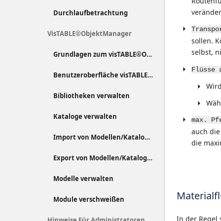
Routenfü
veränder
Durchlaufbetrachtung
Transpo
VisTABLE®ObjektManager
sollen. 
selbst, n
Grundlagen zum visTABLE®ObjektManager
Flüsse 
Benutzeroberfläche visTABLE®ObjektManager
Wir
Bibliotheken verwalten
Wäh
Kataloge verwalten
max. Pf
auch die
Import von Modellen/Katalogen
die maxi
Export von Modellen/Katalogen
Modelle verwalten
Materialf
Module verschweißen
In der Regel
Hinweise Für Administratoren