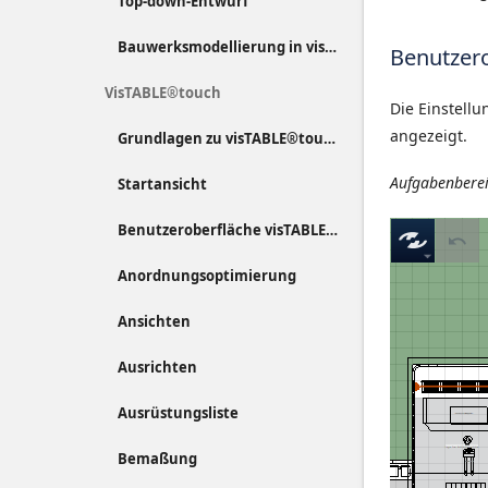
Top-down-Entwurf
Bauwerksmodellierung in visTABLE®
Benutzer
VisTABLE®touch
Die Einstell
angezeigt.
Grundlagen zu visTABLE®touch
Aufgabenbere
Startansicht
Benutzeroberfläche visTABLE®touch
Anordnungsoptimierung
Ansichten
Ausrichten
Ausrüstungsliste
Bemaßung