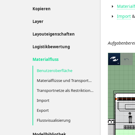
Material
Kopieren
Import
Layer
Layouteigenschaften
Aufgabenbere
Logistikbewertung
Materialfluss
Benutzeroberfläche
Materialflüsse und Transportnetze ausblenden oder einblenden
Transportnetze als Restriktionen verwenden oder ignorieren
Import
Export
Flussvisualisierung
Modellbibliothek